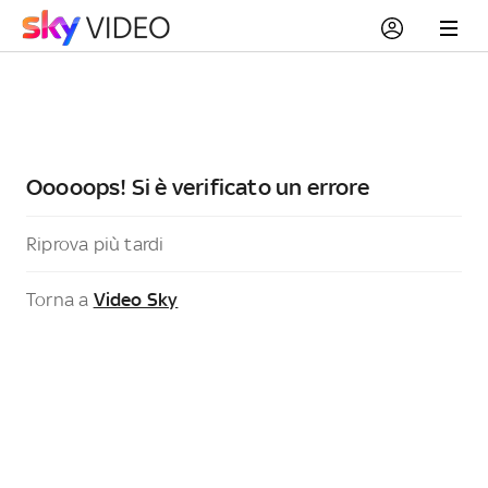
Ooooops! Si è verificato un errore
Riprova più tardi
Torna a
Video Sky