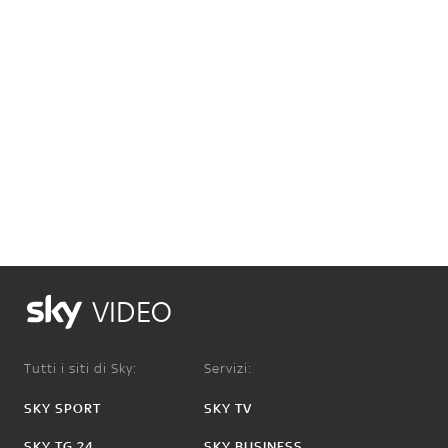
VIDEO
Tutti i siti di Sky:
Servizi:
SKY SPORT
SKY TV
SKY TG 24
SKY BUSINESS