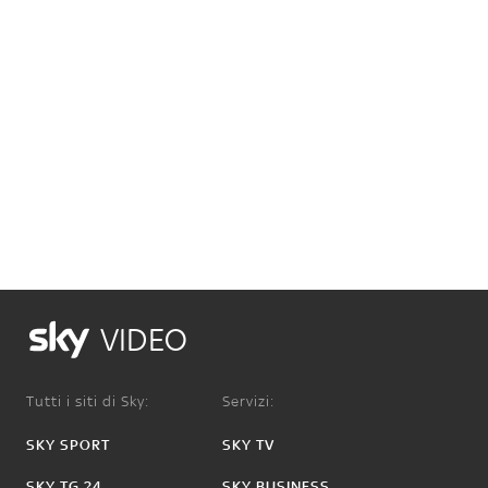
VIDEO
Tutti i siti di Sky:
Servizi:
SKY SPORT
SKY TV
SKY TG 24
SKY BUSINESS