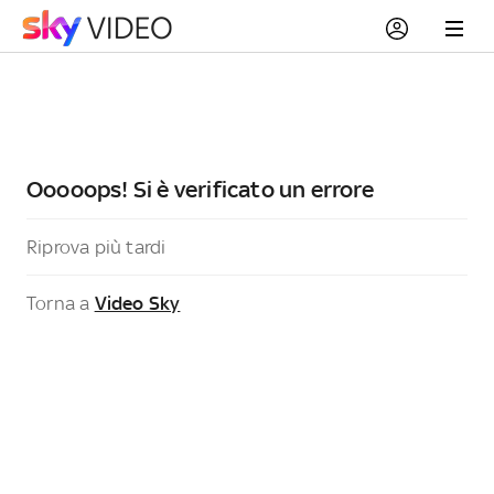
Ooooops! Si è verificato un errore
Riprova più tardi
Torna a
Video Sky