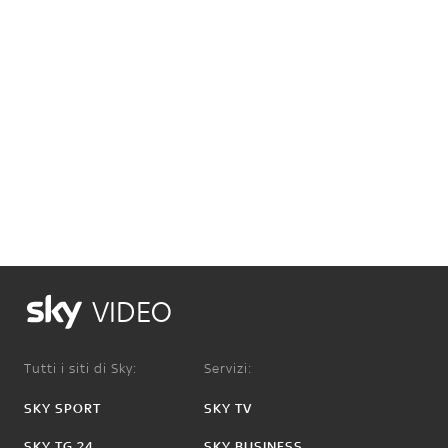
VIDEO
Tutti i siti di Sky:
Servizi:
SKY SPORT
SKY TV
SKY TG 24
SKY BUSINESS