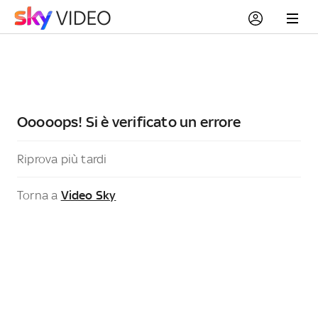
Ooooops! Si è verificato un errore
Riprova più tardi
Torna a
Video Sky