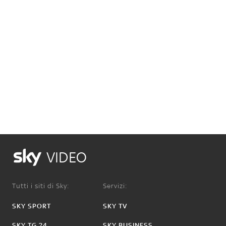
VIDEO
Tutti i siti di Sky:
Servizi:
SKY SPORT
SKY TV
SKY TG 24
SKY BUSINESS