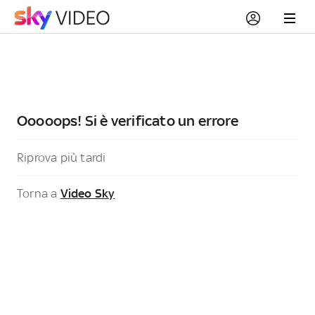
Ooooops! Si è verificato un errore
Riprova più tardi
Torna a
Video Sky