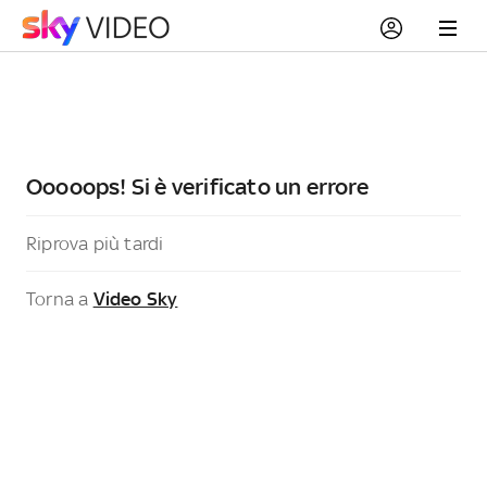
Ooooops! Si è verificato un errore
Riprova più tardi
Torna a
Video Sky