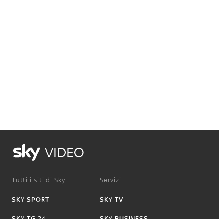
VIDEO
Tutti i siti di Sky:
Servizi:
SKY SPORT
SKY TV
SKY TG 24
SKY BUSINESS