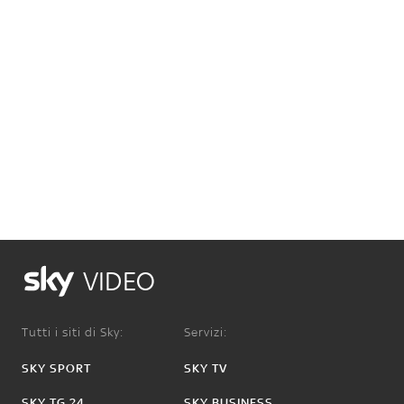
VIDEO
Tutti i siti di Sky:
Servizi:
SKY SPORT
SKY TV
SKY TG 24
SKY BUSINESS