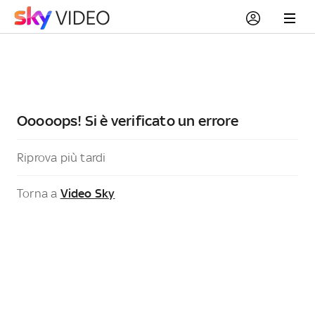
Ooooops! Si è verificato un errore
Riprova più tardi
Torna a
Video Sky