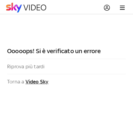
Ooooops! Si è verificato un errore
Riprova più tardi
Torna a
Video Sky