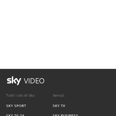
VIDEO
Tutti i siti di Sky:
Servizi:
SKY SPORT
SKY TV
SKY TG 24
SKY BUSINESS