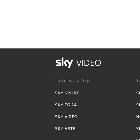
VIDEO
Tutti i siti di Sky:
Se
SKY SPORT
S
SKY TG 24
S
SKY VIDEO
N
SKY ARTE
S