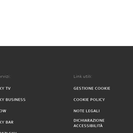
rvizi:
Link utili:
KY TV
GESTIONE COOKIE
KY BUSINESS
COOKIE POLICY
OW
NOTE LEGALI
DICHIARAZIONE
KY BAR
ACCESSIBILITÀ