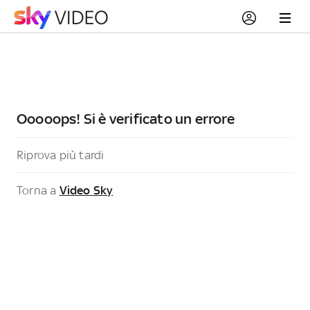
Ooooops! Si è verificato un errore
Riprova più tardi
Torna a
Video Sky