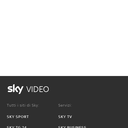
VIDEO
Tutti i siti di Sky:
Servizi:
SKY SPORT
SKY TV
SKY TG 24
SKY BUSINESS