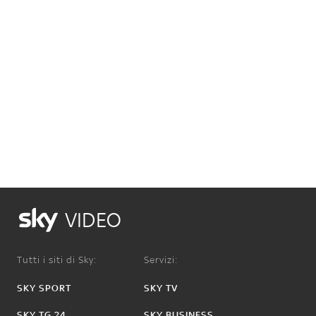
VIDEO
Tutti i siti di Sky:
Servizi:
SKY SPORT
SKY TV
SKY TG 24
SKY BUSINESS