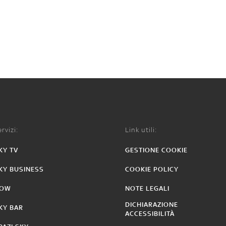
rvizi:
Link utili:
KY TV
GESTIONE COOKIE
KY BUSINESS
COOKIE POLICY
OW
NOTE LEGALI
DICHIARAZIONE
KY BAR
ACCESSIBILITÀ