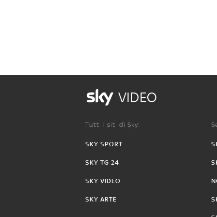
VIDEO
Tutti i siti di Sky:
Se
SKY SPORT
S
SKY TG 24
S
SKY VIDEO
N
SKY ARTE
S