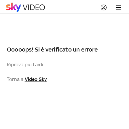
Ooooops! Si è verificato un errore
Riprova più tardi
Torna a
Video Sky