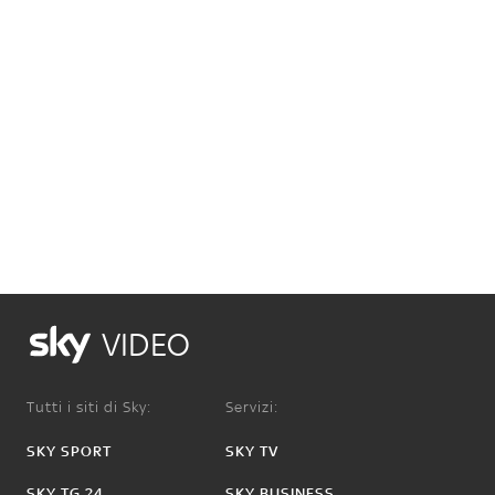
VIDEO
Tutti i siti di Sky:
Servizi:
SKY SPORT
SKY TV
SKY TG 24
SKY BUSINESS