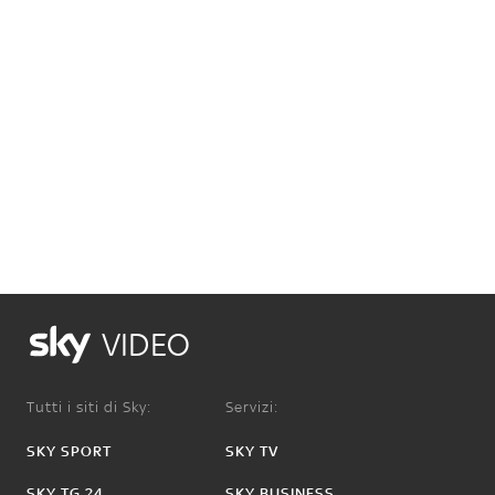
VIDEO
Tutti i siti di Sky:
Servizi:
SKY SPORT
SKY TV
SKY TG 24
SKY BUSINESS