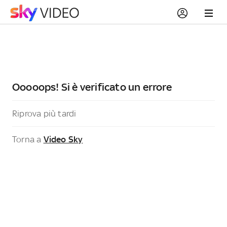
Ooooops! Si è verificato un errore
Riprova più tardi
Torna a
Video Sky