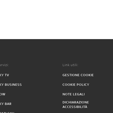
rvizi:
Link utili:
KY TV
GESTIONE COOKIE
KY BUSINESS
COOKIE POLICY
OW
NOTE LEGALI
DICHIARAZIONE
KY BAR
ACCESSIBILITÀ