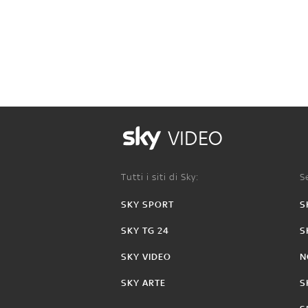
VIDEO
Tutti i siti di Sky:
Se
SKY SPORT
S
SKY TG 24
S
SKY VIDEO
N
SKY ARTE
S