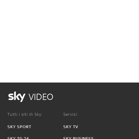
VIDEO
Tutti i siti di Sky:
Servizi:
SKY SPORT
SKY TV
SKY TG 24
SKY BUSINESS