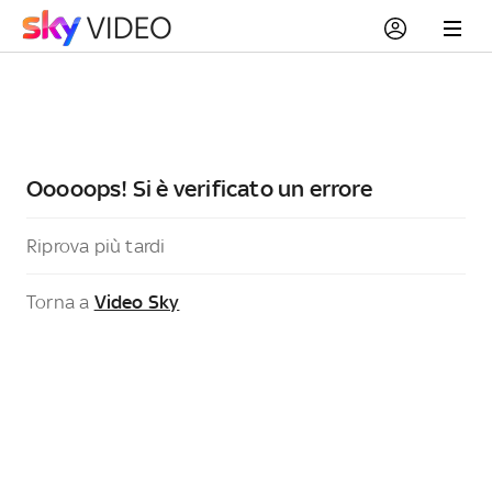
Ooooops! Si è verificato un errore
Riprova più tardi
Torna a
Video Sky