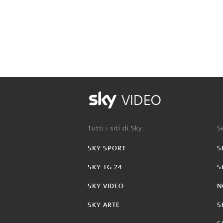
VIDEO
Tutti i siti di Sky:
Se
SKY SPORT
S
SKY TG 24
S
SKY VIDEO
N
SKY ARTE
S