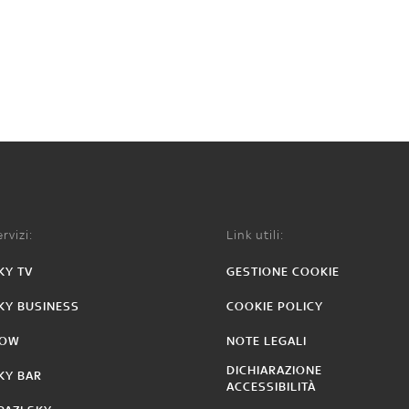
rvizi:
Link utili:
KY TV
GESTIONE COOKIE
KY BUSINESS
COOKIE POLICY
OW
NOTE LEGALI
DICHIARAZIONE
KY BAR
ACCESSIBILITÀ