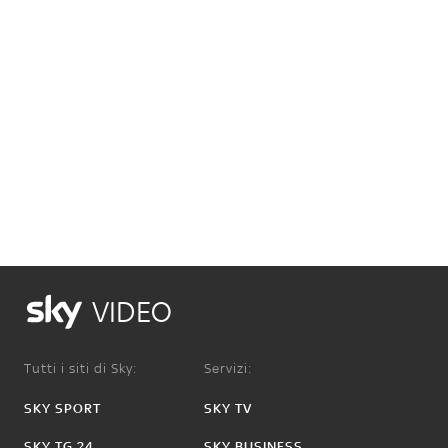
VIDEO
Tutti i siti di Sky:
Servizi:
SKY SPORT
SKY TV
SKY TG 24
SKY BUSINESS