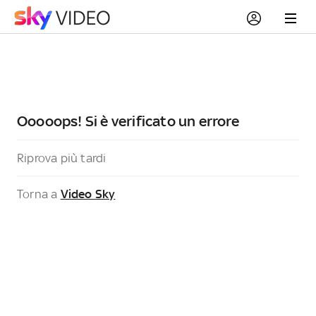
Ooooops! Si è verificato un errore
Riprova più tardi
Torna a
Video Sky