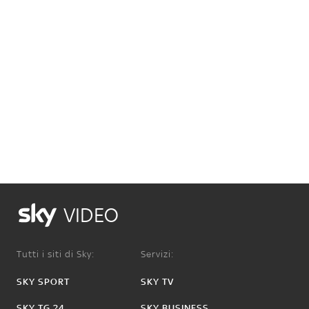
VIDEO
Tutti i siti di Sky:
Servizi:
SKY SPORT
SKY TV
SKY TG 24
SKY BUSINESS