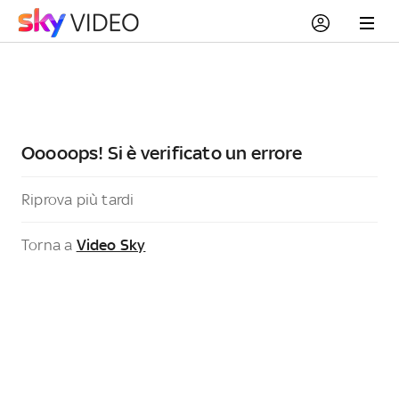
Ooooops! Si è verificato un errore
Riprova più tardi
Torna a
Video Sky