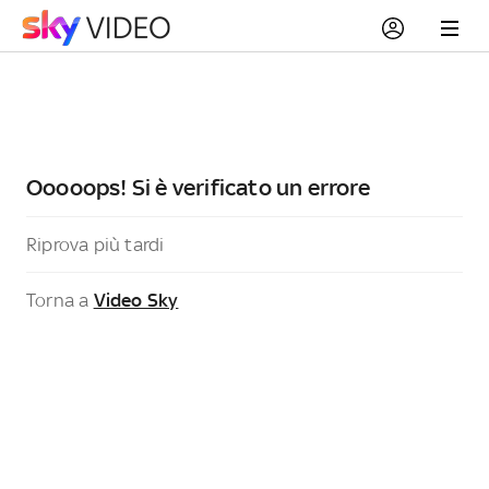
Ooooops! Si è verificato un errore
Riprova più tardi
Torna a
Video Sky