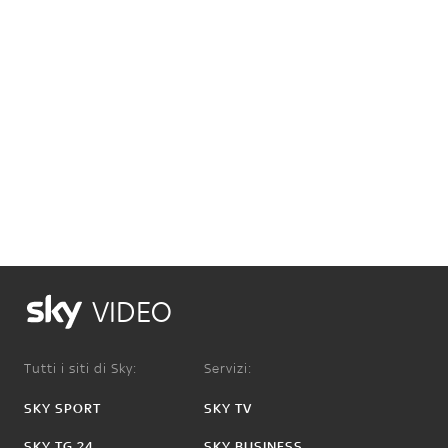
VIDEO
Tutti i siti di Sky:
Servizi:
SKY SPORT
SKY TV
SKY TG 24
SKY BUSINESS