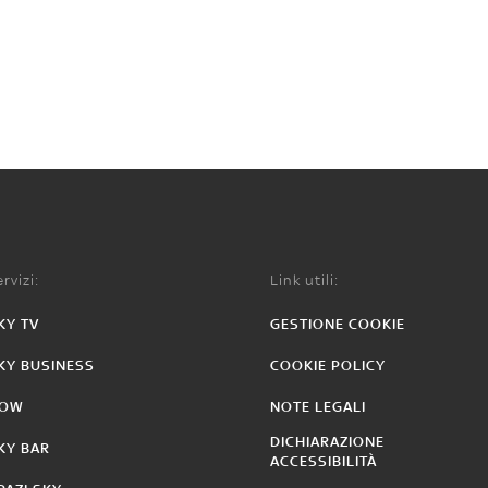
rvizi:
Link utili:
KY TV
GESTIONE COOKIE
KY BUSINESS
COOKIE POLICY
OW
NOTE LEGALI
DICHIARAZIONE
KY BAR
ACCESSIBILITÀ