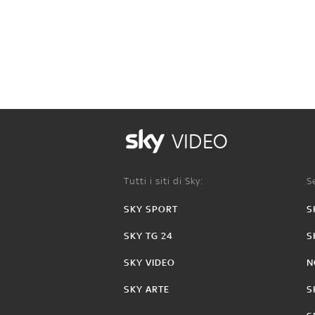
VIDEO
Tutti i siti di Sky:
Se
SKY SPORT
S
SKY TG 24
S
SKY VIDEO
N
SKY ARTE
S