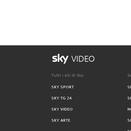
VIDEO
Tutti i siti di Sky:
Se
SKY SPORT
S
SKY TG 24
S
SKY VIDEO
N
SKY ARTE
S