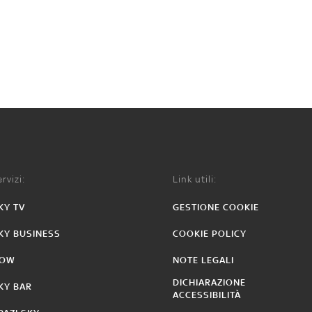
rvizi:
Link utili:
KY TV
GESTIONE COOKIE
KY BUSINESS
COOKIE POLICY
OW
NOTE LEGALI
DICHIARAZIONE
KY BAR
ACCESSIBILITÀ