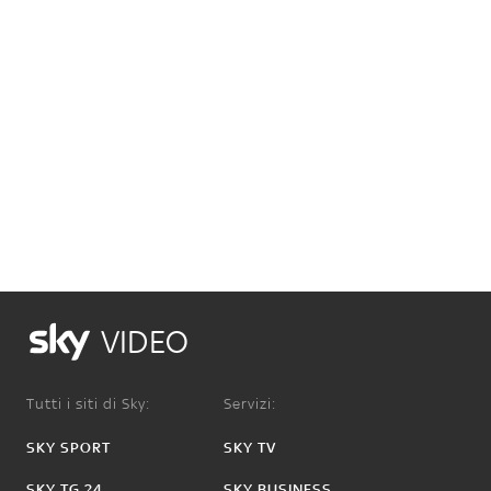
VIDEO
Tutti i siti di Sky:
Servizi:
SKY SPORT
SKY TV
SKY TG 24
SKY BUSINESS