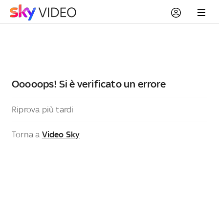
Ooooops! Si è verificato un errore
Riprova più tardi
Torna a
Video Sky