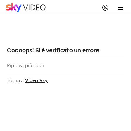
Ooooops! Si è verificato un errore
Riprova più tardi
Torna a
Video Sky