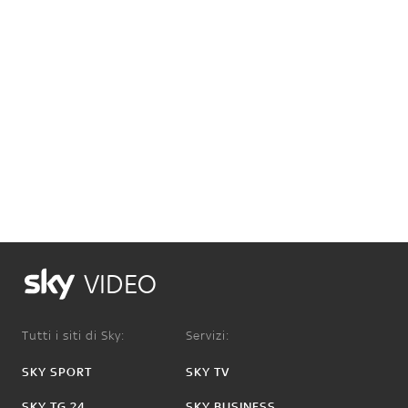
VIDEO
Tutti i siti di Sky:
Servizi:
SKY SPORT
SKY TV
SKY TG 24
SKY BUSINESS