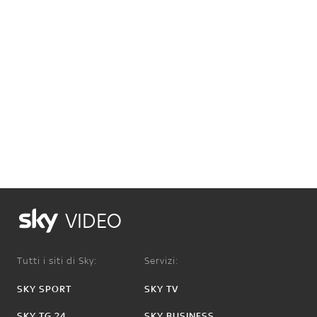
VIDEO
Tutti i siti di Sky:
Servizi:
SKY SPORT
SKY TV
SKY TG 24
SKY BUSINESS