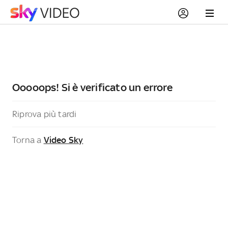
Ooooops! Si è verificato un errore
Riprova più tardi
Torna a
Video Sky