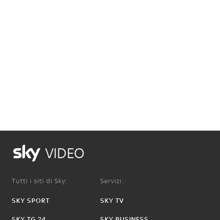
VIDEO
Tutti i siti di Sky:
Servizi:
SKY SPORT
SKY TV
SKY TG 24
SKY BUSINESS