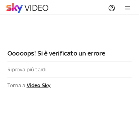
Ooooops! Si è verificato un errore
Riprova più tardi
Torna a
Video Sky