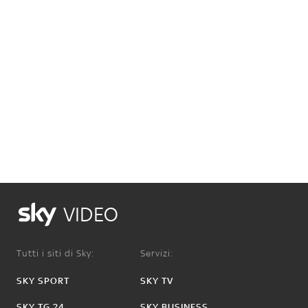
VIDEO
Tutti i siti di Sky:
Servizi:
SKY SPORT
SKY TV
SKY TG 24
SKY BUSINESS