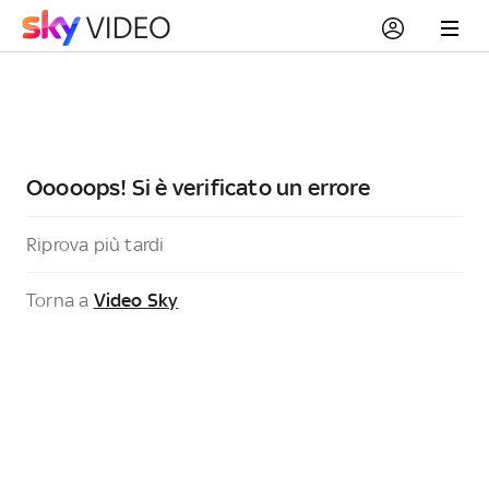
Ooooops! Si è verificato un errore
Riprova più tardi
Torna a
Video Sky