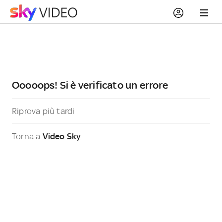
Ooooops! Si è verificato un errore
Riprova più tardi
Torna a
Video Sky