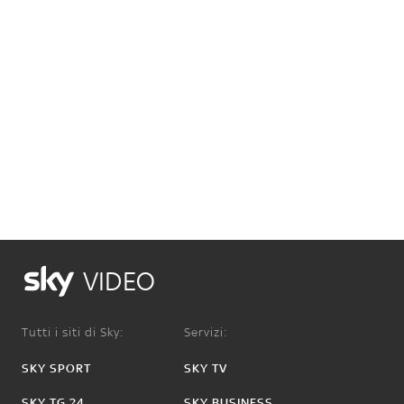
VIDEO
Tutti i siti di Sky:
Servizi:
SKY SPORT
SKY TV
SKY TG 24
SKY BUSINESS