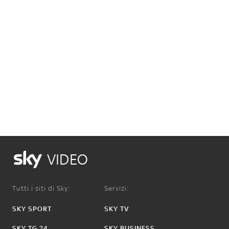
VIDEO
Tutti i siti di Sky:
Servizi:
SKY SPORT
SKY TV
SKY TG 24
SKY BUSINESS