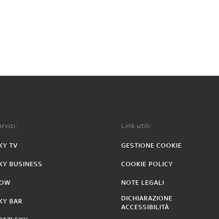
rvizi:
Link utili:
KY TV
GESTIONE COOKIE
KY BUSINESS
COOKIE POLICY
OW
NOTE LEGALI
DICHIARAZIONE
KY BAR
ACCESSIBILITÀ