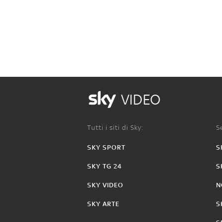
VIDEO
Tutti i siti di Sky:
Se
SKY SPORT
S
SKY TG 24
S
SKY VIDEO
N
SKY ARTE
S