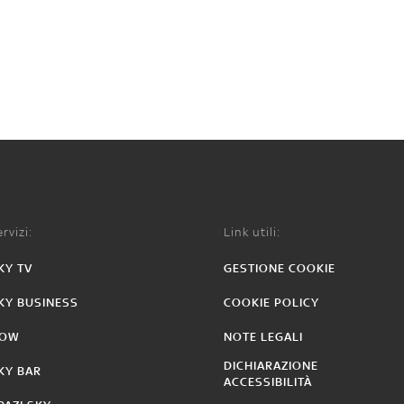
rvizi:
Link utili:
KY TV
GESTIONE COOKIE
KY BUSINESS
COOKIE POLICY
OW
NOTE LEGALI
DICHIARAZIONE
KY BAR
ACCESSIBILITÀ