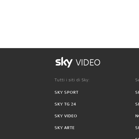
VIDEO
Tutti i siti di Sky:
Se
SKY SPORT
S
SKY TG 24
S
SKY VIDEO
N
SKY ARTE
S