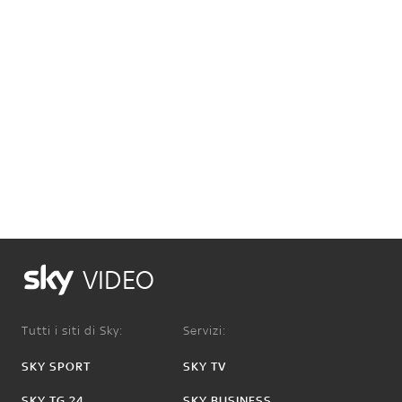
VIDEO
Tutti i siti di Sky:
Servizi:
SKY SPORT
SKY TV
SKY TG 24
SKY BUSINESS