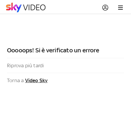
Ooooops! Si è verificato un errore
Riprova più tardi
Torna a
Video Sky