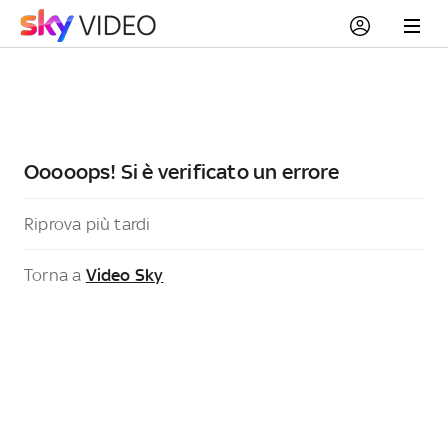
Ooooops! Si è verificato un errore
Riprova più tardi
Torna a
Video Sky