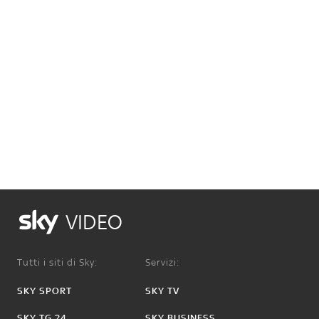
VIDEO
Tutti i siti di Sky:
Servizi:
SKY SPORT
SKY TV
SKY TG 24
SKY BUSINESS