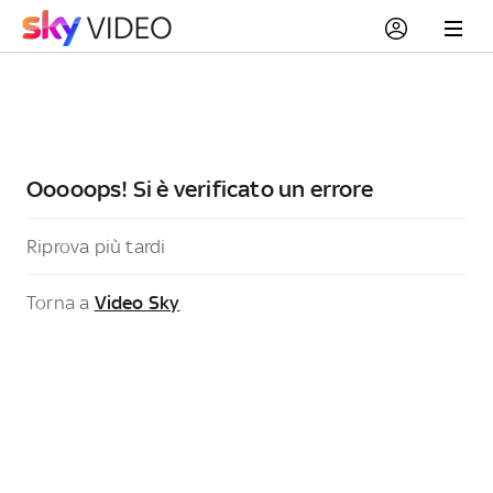
Ooooops! Si è verificato un errore
Riprova più tardi
Torna a
Video Sky