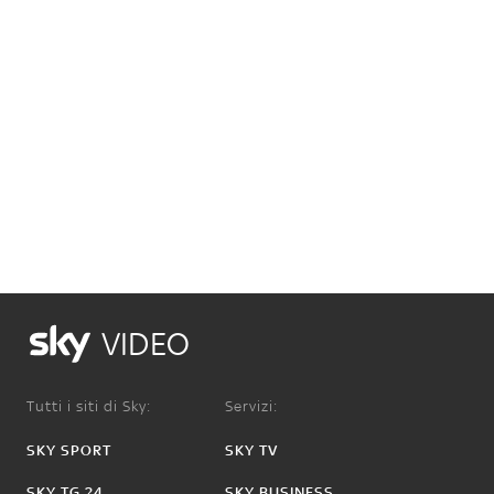
VIDEO
Tutti i siti di Sky:
Servizi:
SKY SPORT
SKY TV
SKY TG 24
SKY BUSINESS