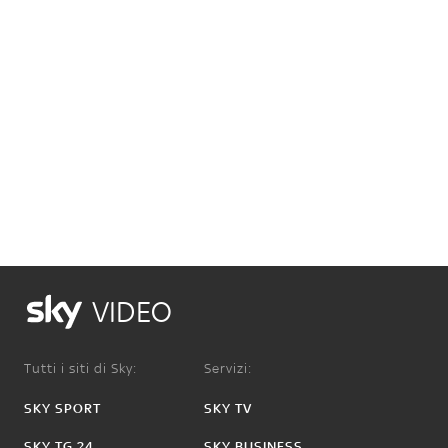
VIDEO
Tutti i siti di Sky:
Servizi:
SKY SPORT
SKY TV
SKY TG 24
SKY BUSINESS