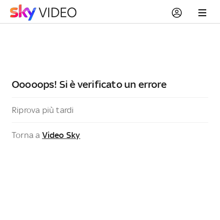
Ooooops! Si è verificato un errore
Riprova più tardi
Torna a
Video Sky