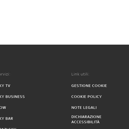
rvizi:
Link utili:
KY TV
GESTIONE COOKIE
KY BUSINESS
COOKIE POLICY
OW
NOTE LEGALI
DICHIARAZIONE
KY BAR
ACCESSIBILITÀ