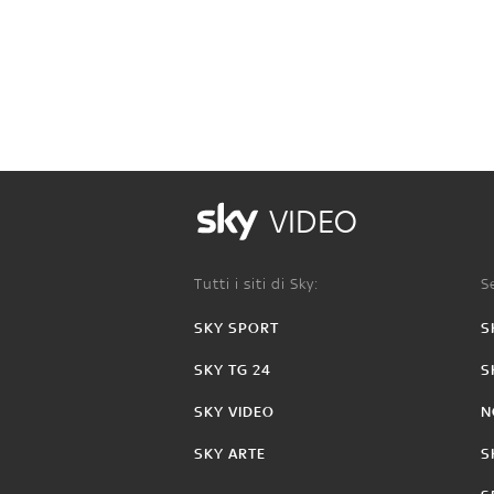
VIDEO
Tutti i siti di Sky:
Se
SKY SPORT
S
SKY TG 24
S
SKY VIDEO
N
SKY ARTE
S