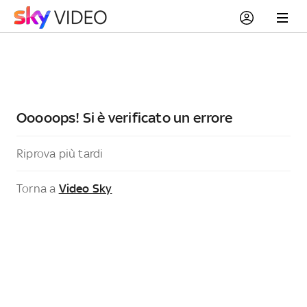
Ooooops! Si è verificato un errore
Riprova più tardi
Torna a
Video Sky