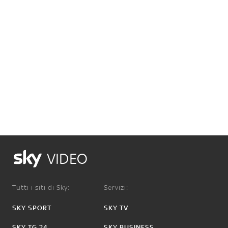
VIDEO
Tutti i siti di Sky:
Servizi:
SKY SPORT
SKY TV
SKY TG 24
SKY BUSINESS