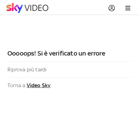
Ooooops! Si è verificato un errore
Riprova più tardi
Torna a
Video Sky