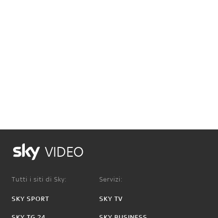
VIDEO
Tutti i siti di Sky:
Servizi:
SKY SPORT
SKY TV
SKY TG 24
SKY BUSINESS