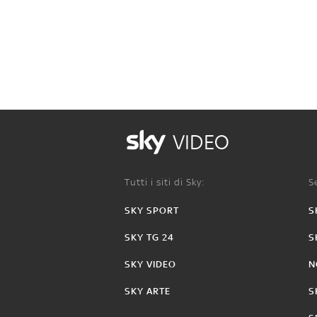
VIDEO
Tutti i siti di Sky:
Se
SKY SPORT
S
SKY TG 24
S
SKY VIDEO
N
SKY ARTE
S