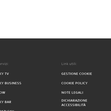
rvizi:
Link utili:
KY TV
GESTIONE COOKIE
KY BUSINESS
COOKIE POLICY
OW
NOTE LEGALI
DICHIARAZIONE
KY BAR
ACCESSIBILITÀ