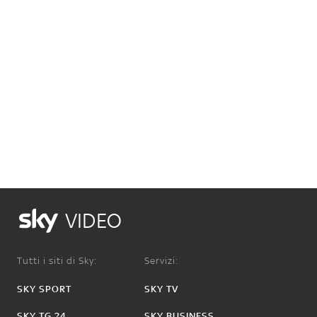
VIDEO
Tutti i siti di Sky:
Servizi:
SKY SPORT
SKY TV
SKY TG 24
SKY BUSINESS