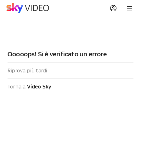
Ooooops! Si è verificato un errore
Riprova più tardi
Torna a
Video Sky