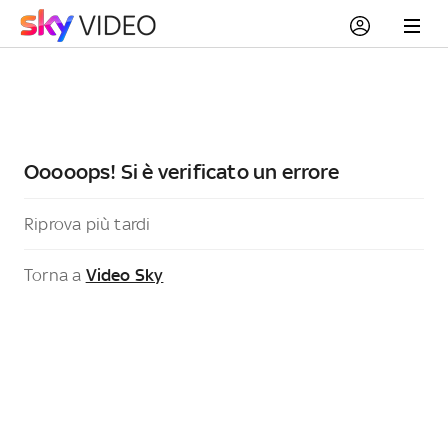
Ooooops! Si è verificato un errore
Riprova più tardi
Torna a
Video Sky