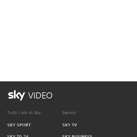
VIDEO
Tutti i siti di Sky:
Servizi:
SKY SPORT
SKY TV
SKY TG 24
SKY BUSINESS