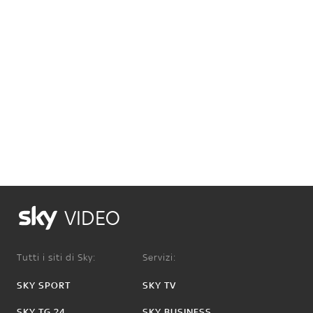
VIDEO
Tutti i siti di Sky:
Servizi:
SKY SPORT
SKY TV
SKY TG 24
SKY BUSINESS