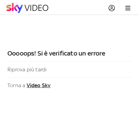
Ooooops! Si è verificato un errore
Riprova più tardi
Torna a
Video Sky