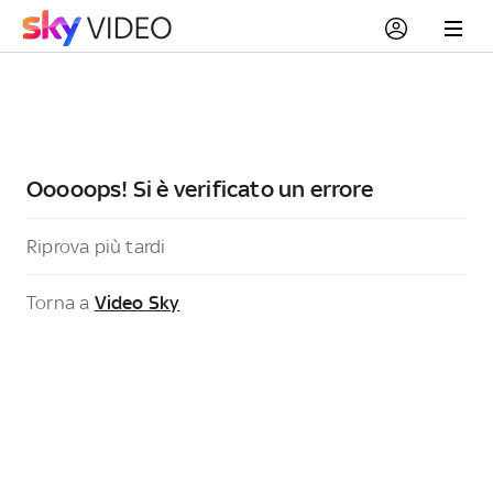
Ooooops! Si è verificato un errore
Riprova più tardi
Torna a
Video Sky