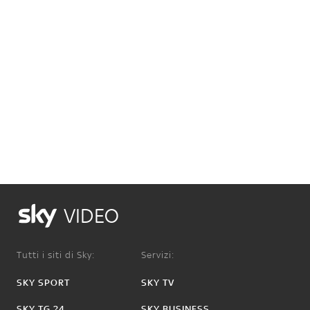
VIDEO
Tutti i siti di Sky:
Servizi:
SKY SPORT
SKY TV
SKY TG 24
SKY BUSINESS