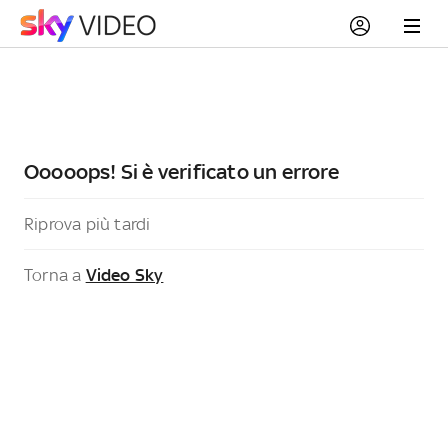
Ooooops! Si è verificato un errore
Riprova più tardi
Torna a
Video Sky