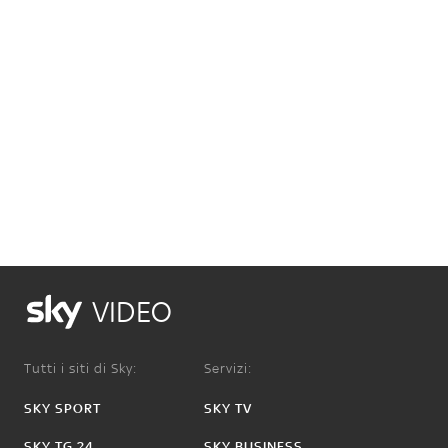
VIDEO
Tutti i siti di Sky:
Servizi:
SKY SPORT
SKY TV
SKY TG 24
SKY BUSINESS