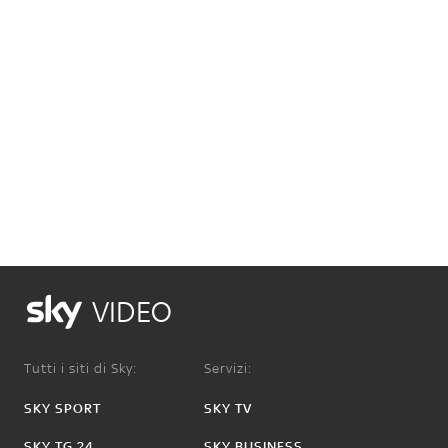
VIDEO
Tutti i siti di Sky:
Servizi:
SKY SPORT
SKY TV
SKY TG 24
SKY BUSINESS