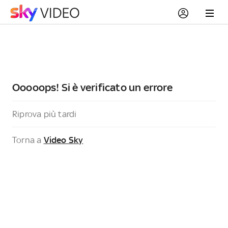
Ooooops! Si è verificato un errore
Riprova più tardi
Torna a
Video Sky