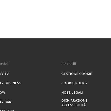
rvizi:
Link utili:
KY TV
GESTIONE COOKIE
KY BUSINESS
COOKIE POLICY
OW
NOTE LEGALI
DICHIARAZIONE
KY BAR
ACCESSIBILITÀ