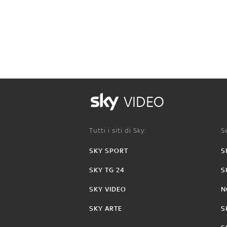
VIDEO
Tutti i siti di Sky:
Se
SKY SPORT
S
SKY TG 24
S
SKY VIDEO
N
SKY ARTE
S