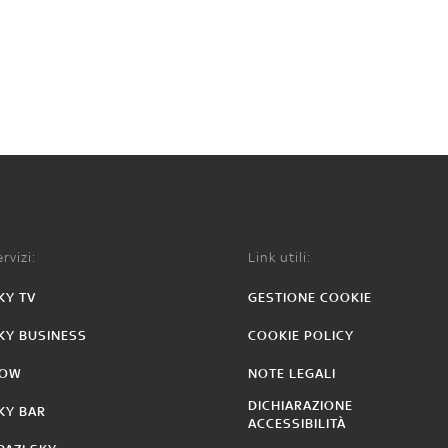
rvizi:
Link utili:
KY TV
GESTIONE COOKIE
KY BUSINESS
COOKIE POLICY
OW
NOTE LEGALI
DICHIARAZIONE
KY BAR
ACCESSIBILITÀ