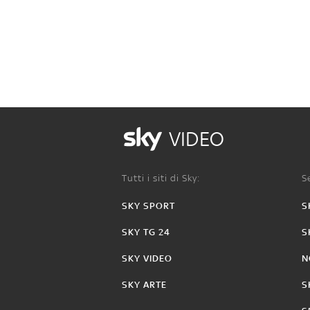
VIDEO
Tutti i siti di Sky:
Se
SKY SPORT
S
SKY TG 24
S
SKY VIDEO
N
SKY ARTE
S