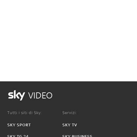
VIDEO
Tutti i siti di Sky:
Servizi:
SKY SPORT
SKY TV
SKY TG 24
SKY BUSINESS