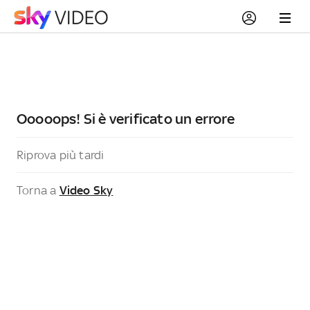
Ooooops! Si è verificato un errore
Riprova più tardi
Torna a
Video Sky