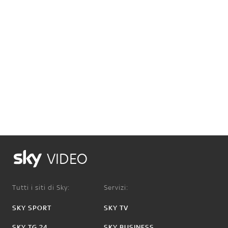
VIDEO
Tutti i siti di Sky:
Servizi:
SKY SPORT
SKY TV
SKY TG 24
SKY BUSINESS