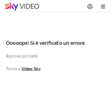
Ooooops! Si è verificato un errore
Riprova più tardi
Torna a
Video Sky