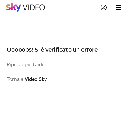
Ooooops! Si è verificato un errore
Riprova più tardi
Torna a
Video Sky