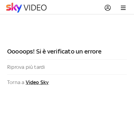
Ooooops! Si è verificato un errore
Riprova più tardi
Torna a
Video Sky