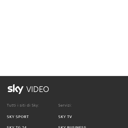
VIDEO
Tutti i siti di Sky:
Servizi:
SKY SPORT
SKY TV
SKY TG 24
SKY BUSINESS